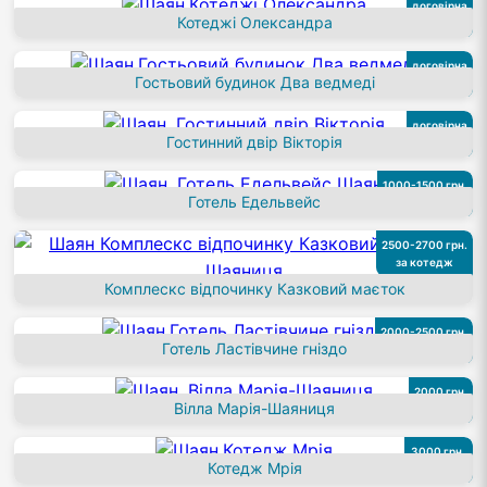
договірна
Котеджі Олександра
за номер
договірна
Гостьовий будинок Два ведмеді
за номер
договірна
Гостинний двір Вікторія
за номер
1000-1500 грн.
Готель Едельвейс
за номер
2500-2700 грн.
за котедж
Комплескс відпочинку Казковий маєток
2000-2500 грн.
Готель Ластівчине гніздо
за номер
2000 грн.
Вілла Марія-Шаяниця
за номер
3000 грн.
Котедж Мрія
за котедж