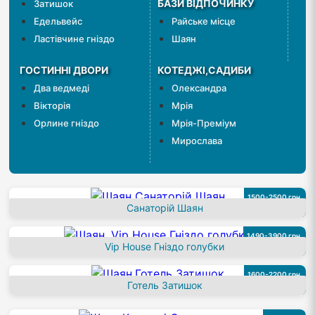
БАЗИ ВІДПОЧИНКУ
Затишок
Едельвейс
Райське місце
Ластівчине гніздо
Шаян
ГОСТИННІ ДВОРИ
КОТЕДЖІ,САДИБИ
Два ведмеді
Олександра
Вікторія
Мрія
Орлине гніздо
Мрія-Преміум
Мирослава
1500-2500 грн.
Санаторій Шаян
з особи
1490-3900 грн.
Vip House Гніздо голубки
за номер
1600-2200 грн.
Готель Затишок
за номер