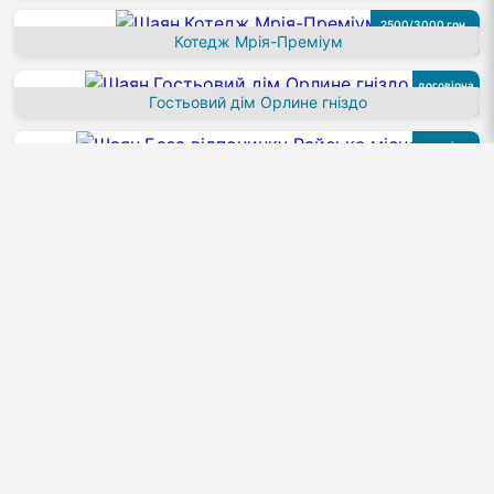
2500/3000 грн.
Котедж Мрія-Преміум
за номер/котедж
договірна
Гостьовий дім Орлине гніздо
за номер
договірна
База відпочинку Райське місце
за номер
3000 грн.
База відпочинку Шаян
за котедж
договірна
Приватна садиба Мирослава
за номер
Шаян фото, екскурсії, туристичні
маршрути